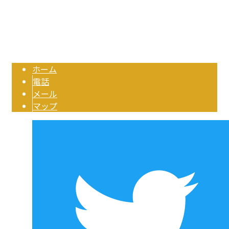
三河エリアの通信工事・電気工事業者は豊橋市の（有）エーワイ｜求人
Copyright © 有限会社エーワイ. All rights reserved.
ホーム
電話
メール
マップ